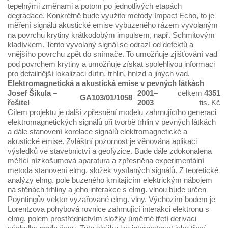
tepelnými změnami a potom po jednotlivých etapách
degradace. Konkrétně bude využito metody Impact Echo, to je
měření signálu akustické emise vybuzeného rázem vyvolaným
na povrchu krytiny krátkodobým impulsem, např. Schmitovým
kladívkem. Tento vyvolaný signál se odrazí od defektů a
vnějšího povrchu zpět do snímače. To umožňuje zjišťování vad
pod povrchem krytiny a umožňuje získat spolehlivou informaci
pro detailnější lokalizaci dutin, trhlin, hnízd a jiných vad.
Elektromagnetická a akustická emise v pevných látkách
Josef Šikula
–
2001
–
celkem
4351
GA103/01/1058
řešitel
2003
tis. Kč
Cílem projektu je další zpřesnění modelu zahrnujícího generaci
elektromagnetických signálů při tvorbě trhlin v pevných látkách
a dále stanovení korelace signálů elektromagnetické a
akustické emise. Zvláštní pozornost je věnována aplikaci
výsledků ve stavebnictví a geofyzice. Bude dále zdokonalena
měřící nízkošumová aparatura a zpřesněna experimentální
metoda stanovení elmg. složek vysílaných signálů. Z teoretické
analýzy elmg. pole buzeného kmitajícím elektrickým nábojem
na stěnách trhliny a jeho interakce s elmg. vlnou bude určen
Poyntingův vektor vyzařované elmg. vlny. Výchozím bodem je
Lorentzova pohybová rovnice zahrnující interakci elektronu s
elmg. polem prostřednictvím složky úměrné třetí derivaci