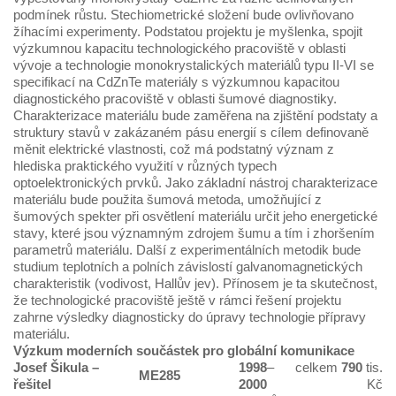
podmínek růstu. Stechiometrické složení bude ovlivňovano
žíhacími experimenty. Podstatou projektu je myšlenka, spojit
výzkumnou kapacitu technologického pracoviště v oblasti
vývoje a technologie monokrystalických materiálů typu II-VI se
specifikací na CdZnTe materiály s výzkumnou kapacitou
diagnostického pracoviště v oblasti šumové diagnostiky.
Charakterizace materiálu bude zaměřena na zjištění podstaty a
struktury stavů v zakázaném pásu energií s cílem definovaně
měnit elektrické vlastnosti, což má podstatný význam z
hlediska praktického využití v různých typech
optoelektronických prvků. Jako základní nástroj charakterizace
materiálu bude použita šumová metoda, umožňující z
šumových spekter při osvětlení materiálu určit jeho energetické
stavy, které jsou významným zdrojem šumu a tím i zhoršením
parametrů materiálu. Další z experimentálních metodik bude
studium teplotních a polních závislostí galvanomagnetických
charakteristik (vodivost, Hallův jev). Přínosem je ta skutečnost,
že technologické pracoviště ještě v rámci řešení projektu
zahrne výsledky diagnosticky do úpravy technologie přípravy
materiálu.
Výzkum moderních součástek pro globální komunikace
Josef Šikula
–
1998
–
celkem
790
tis.
ME285
řešitel
2000
Kč