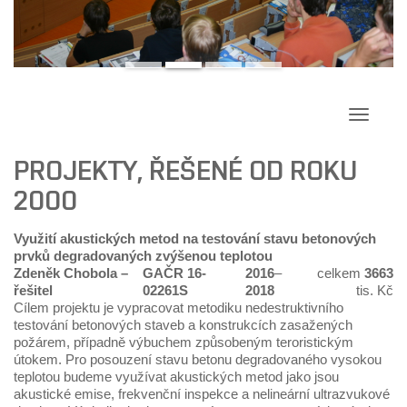
Přepína
navigac
PROJEKTY, ŘEŠENÉ OD ROKU
2000
Využití akustických metod na testování stavu betonových
prvků degradovaných zvýšenou teplotou
Zdeněk Chobola
–
GAČR 16-
2016
–
celkem
3663
řešitel
02261S
2018
tis. Kč
Cílem projektu je vypracovat metodiku nedestruktivního
testování betonových staveb a konstrukcích zasažených
požárem, případně výbuchem způsobeným teroristickým
útokem. Pro posouzení stavu betonu degradovaného vysokou
teplotou budeme využívat akustických metod jako jsou
akustické emise, frekvenční inspekce a nelineární ultrazvukové