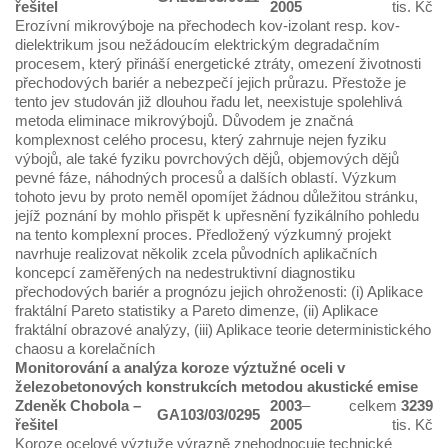
řešitel
2005
tis. Kč
Erozívní mikrovýboje na přechodech kov-izolant resp. kov-
dielektrikum jsou nežádoucím elektrickým degradačním
procesem, který přináší energetické ztráty, omezení životnosti
přechodových bariér a nebezpečí jejich průrazu. Přestože je
tento jev studován již dlouhou řadu let, neexistuje spolehlivá
metoda eliminace mikrovýbojů. Důvodem je značná
komplexnost celého procesu, který zahrnuje nejen fyziku
výbojů, ale také fyziku povrchových dějů, objemových dějů
pevné fáze, náhodných procesů a dalších oblastí. Výzkum
tohoto jevu by proto neměl opomíjet žádnou důležitou stránku,
jejíž poznání by mohlo přispět k upřesnění fyzikálního pohledu
na tento komplexní proces. Předložený výzkumný projekt
navrhuje realizovat několik zcela původních aplikačních
koncepcí zaměřených na nedestruktivní diagnostiku
přechodových bariér a prognózu jejich ohroženosti: (i) Aplikace
fraktální Pareto statistiky a Pareto dimenze, (ii) Aplikace
fraktální obrazové analýzy, (iii) Aplikace teorie deterministického
chaosu a korelačních
Monitorování a analýza koroze výztužné oceli v
železobetonových konstrukcích metodou akustické emise
Zdeněk Chobola
–
2003
–
celkem
3239
GA103/03/0295
řešitel
2005
tis. Kč
Koroze ocelové výztuže výrazně znehodnocuje technické