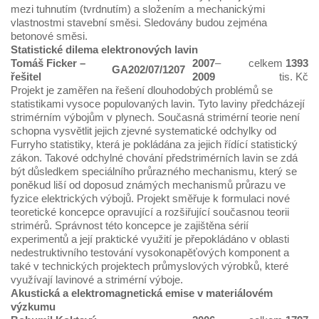
mezi tuhnutím (tvrdnutím) a složením a mechanickými
vlastnostmi stavební směsi. Sledovány budou zejména
betonové směsi.
Statistické dilema elektronových lavin
Tomáš Ficker
–
2007
–
celkem
1393
GA202/07/1207
řešitel
2009
tis. Kč
Projekt je zaměřen na řešení dlouhodobých problémů se
statistikami vysoce populovaných lavin. Tyto laviny předcházejí
strimérním výbojům v plynech. Současná strimérní teorie není
schopna vysvětlit jejich zjevné systematické odchylky od
Furryho statistiky, která je pokládána za jejich řídící statistický
zákon. Takové odchylné chování předstrimérních lavin se zdá
být důsledkem speciálního průrazného mechanismu, který se
poněkud liší od doposud známých mechanismů průrazu ve
fyzice elektrických výbojů. Projekt směřuje k formulaci nové
teoretické koncepce opravující a rozšiřující současnou teorii
strimérů. Správnost této koncepce je zajištěna sérií
experimentů a její praktické využití je přepokládáno v oblasti
nedestruktivního testování vysokonapěťových komponent a
také v technických projektech průmyslových výrobků, které
využívají lavinové a strimérní výboje.
Akustická a elektromagnetická emise v materiálovém
výzkumu