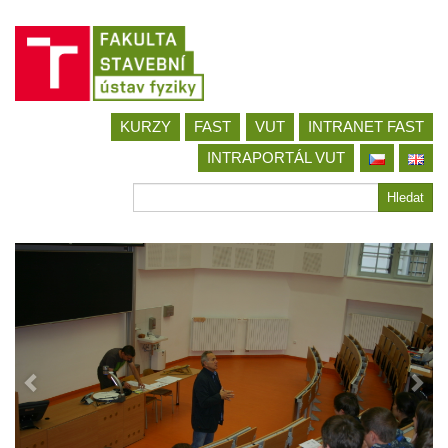
Jít
KURZY
FAST
VUT
INTRANET FAST
na
obsah
INTRAPORTÁL VUT
Hledat
Hledat