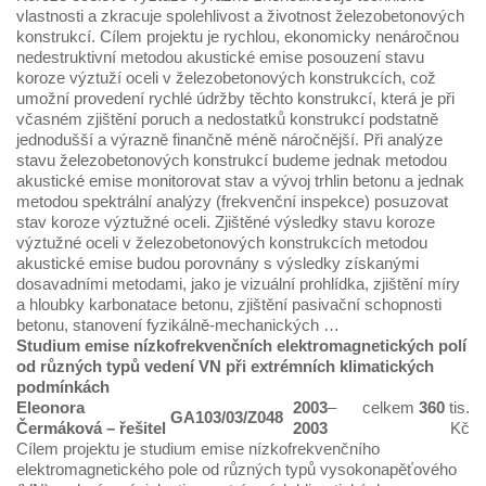
vlastnosti a zkracuje spolehlivost a životnost železobetonových
konstrukcí. Cílem projektu je rychlou, ekonomicky nenáročnou
nedestruktivní metodou akustické emise posouzení stavu
koroze výztuží oceli v železobetonových konstrukcích, což
umožní provedení rychlé údržby těchto konstrukcí, která je při
včasném zjištění poruch a nedostatků konstrukcí podstatně
jednodušší a výrazně finančně méně náročnější. Při analýze
stavu železobetonových konstrukcí budeme jednak metodou
akustické emise monitorovat stav a vývoj trhlin betonu a jednak
metodou spektrální analýzy (frekvenční inspekce) posuzovat
stav koroze výztužné oceli. Zjištěné výsledky stavu koroze
výztužné oceli v železobetonových konstrukcích metodou
akustické emise budou porovnány s výsledky získanými
dosavadními metodami, jako je vizuální prohlídka, zjištění míry
a hloubky karbonatace betonu, zjištění pasivační schopnosti
betonu, stanovení fyzikálně-mechanických …
Studium emise nízkofrekvenčních elektromagnetických polí
od různých typů vedení VN při extrémních klimatických
podmínkách
Eleonora
2003
–
celkem
360
tis.
GA103/03/Z048
Čermáková
– řešitel
2003
Kč
Cílem projektu je studium emise nízkofrekvenčního
elektromagnetického pole od různých typů vysokonapěťového