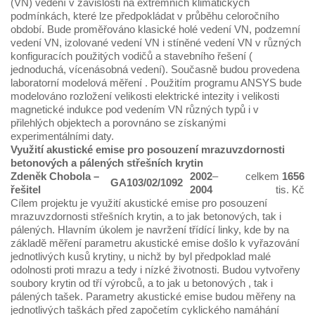
(VN) vedení v závislosti na extrémních klimatických
podmínkách, které lze předpokládat v průběhu celoročního
období. Bude proměřováno klasické holé vedení VN, podzemní
vedení VN, izolované vedení VN i stíněné vedení VN v různých
konfiguracích použitých vodičů a stavebního řešení (
jednoduchá, vícenásobná vedení). Současně budou provedena
laboratorní modelová měření . Použitím programu ANSYS bude
modelováno rozložení velikosti elektrické intezity i velikosti
magnetické indukce pod vedením VN různých typů i v
přilehlých objektech a porovnáno se získanými
experimentálními daty.
Využití akustické emise pro posouzení mrazuvzdornosti
betonových a pálených střešních krytin
Zdeněk Chobola
–
2002
–
celkem
1656
GA103/02/1092
řešitel
2004
tis. Kč
Cílem projektu je využití akustické emise pro posouzení
mrazuvzdornosti střešních krytin, a to jak betonových, tak i
pálených. Hlavním úkolem je navržení třídící linky, kde by na
základě měření parametru akustické emise došlo k vyřazování
jednotlivých kusů krytiny, u nichž by byl předpoklad malé
odolnosti proti mrazu a tedy i nízké životnosti. Budou vytvořeny
soubory krytin od tří výrobců, a to jak u betonových , tak i
pálených tašek. Parametry akustické emise budou měřeny na
jednotlivých taškách před započetím cyklického namáhání