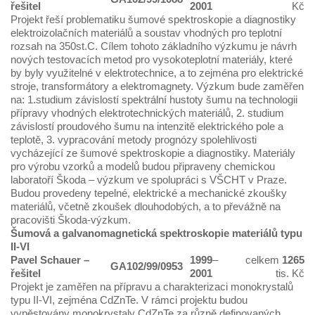
řešitel
2001
Kč
Projekt řeší problematiku šumové spektroskopie a diagnostiky
elektroizolačních materiálů a soustav vhodných pro teplotní
rozsah na 350st.C. Cílem tohoto základního výzkumu je návrh
nových testovacích metod pro vysokoteplotní materiály, které
by byly využitelné v elektrotechnice, a to zejména pro elektrické
stroje, transformátory a elektromagnety. Výzkum bude zaměřen
na: 1.studium závislostí spektrální hustoty šumu na technologii
přípravy vhodných elektrotechnických materiálů, 2. studium
závislostí proudového šumu na intenzitě elektrického pole a
teplotě, 3. vypracování metody prognózy spolehlivosti
vycházející ze šumové spektroskopie a diagnostiky. Materiály
pro výrobu vzorků a modelů budou připraveny chemickou
laboratoří Škoda – výzkum ve spolupráci s VŠCHT v Praze.
Budou provedeny tepelné, elektrické a mechanické zkoušky
materiálů, včetně zkoušek dlouhodobých, a to převážně na
pracovišti Škoda-výzkum.
Šumová a galvanomagnetická spektroskopie materiálů typu
II-VI
Pavel Schauer
–
1999
–
celkem
1265
GA102/99/0953
řešitel
2001
tis. Kč
Projekt je zaměřen na přípravu a charakterizaci monokrystalů
typu II-VI, zejména CdZnTe. V rámci projektu budou
vypěstovány monokrystaly CdZnTe za různě definovaných