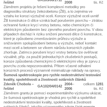
řešitel
2008
tis. Kč
Záměrem projektu je řešení komplexní metodiky pro
diagnostiku struktury železobetonu (ŽB), a to zejména ve
vztahu ke korozi výztužné oceli. Koroze výztužné oceli uvnitř
ŽB konstrukce či dílce vzniká buď porušením povrchu – ztrátou
ochranné funkce krycí vrstvy betonu, nebo chemickým či
elektrickým působením bez zjevného porušení povrchu. V obou
případech dochází k riziku snížení pevnosti dílce či konstrukce,
které je způsobeno zmenšováním průřezu výztuže a
snižováním spolupůsobení betonu a výztuže, neboť kontakt
mezi ocelí a betonem se vlivem nárůstu korozních zplodin
zhoršuje. Zatímco porušení krycí vrstvy betonu lze ověřovat
vizuálně, příp. za použití jednoduchých zkušebních postupů,
koroze způsobená chemickými či elektrickými vlivy je zprvu z
povrchu zcela nepozorovatelná. Přitom včasné odhalení
korozních procesů významně minimalizuje náklady na opravy.
Šumová spektroskopie pro rychle nedestruktivní testování
kvality, spolehlivosti a životnosti solárních článků
Zdeněk Chobola
–
2004
–
celkem
1281
GA102/04/0142
řešitel
2006
tis. Kč
Záměrem grantu je pomocí experimentálního výzkumu ukázat,
že šumová spektroskopie je vhodná pro rychlé a spolehlivé
nedestruktivní testování kvality, spolehlivosti a životnosti
solárních článků, jakožto významného zdroje čisté energie.