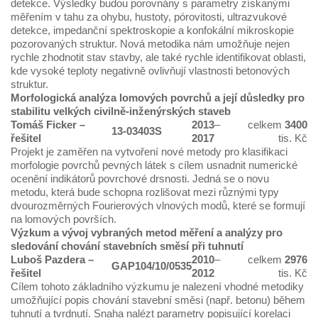
detekce. Výsledky budou porovnány s parametry získanými
měřením v tahu za ohybu, hustoty, pórovitosti, ultrazvukové
detekce, impedanční spektroskopie a konfokální mikroskopie
pozorovaných struktur. Nová metodika nám umožňuje nejen
rychle zhodnotit stav stavby, ale také rychle identifikovat oblasti,
kde vysoké teploty negativně ovlivňují vlastnosti betonových
struktur.
Morfologická analýza lomových povrchů a její důsledky pro
stabilitu velkých civilně-inženýrských staveb
Tomáš Ficker
–
2013
–
celkem
3400
13-03403S
řešitel
2017
tis. Kč
Projekt je zaměřen na vytvoření nové metody pro klasifikaci
morfologie povrchů pevných látek s cílem usnadnit numerické
ocenění indikátorů povrchové drsnosti. Jedná se o novu
metodu, která bude schopna rozlišovat mezi různými typy
dvourozměrných Fourierových vlnových modů, které se formují
na lomových površích.
Výzkum a vývoj vybraných metod měření a analýzy pro
sledování chování stavebních směsí při tuhnutí
Luboš Pazdera
–
2010
–
celkem
2976
GAP104/10/0535
řešitel
2012
tis. Kč
Cílem tohoto základního výzkumu je nalezení vhodné metodiky
umožňující popis chování stavební směsi (např. betonu) během
tuhnutí a tvrdnutí. Snaha nalézt parametry popisující korelaci