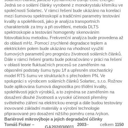
Jedná se o solární články vyrobené z monokrystalu křemíku ve
společnosti Solartec. V rámci řešení bude ukázáno na korelaci
mezi šumovou spektroskopií a tradičními parametry testování
kvality a spolehlivosti, jako je analýza transportních
charakteristik za tmy a při osvětlení, metoda DLTS
spektroskopie a testování homogenity skenováním
fotovoltaickou metodou. Frekvenční analýza bude provedena až
do oblasti mHz. Pomocí zrychlené degradace teplem a
elektrickém polem bude ukázáno na vhodnost využití
šumových parametrů pro prognózu životnosti solárních článků.
Dále v rámci řešení grantu bude pokračováno v práci na řešení
v oblasti teorie fluktuačních procesů se zaměřením na
objasnění podstaty šumu typu 1/f a upřesněn stochastický
model RTS šumu ve strukturách s přechodem PN. Ve
spolupráci s výrobcem solárních článků Solartec, s.r.o. Rožnov
bude aplikována šumová diagnostika pro třídění kvality,
spolehlivosti jejich výrobků, a to zejména se zaměřením na
dosažení dlouhé životnosti a vysoké účinnosti přeměny
světelného záření na elektrickou energii a dále budou testovány
inovované základní materiály a výrobní technologie
připravované pro dosažení nižšího poměru cena /výkon.
Bariérové mikrovýboje a jejich degradační účinky
Tomáš Ficker
–
2003
–
celkem
1150
GA202/03/0011