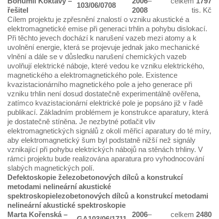
Bohumil Koktavý
–
2006
–
celkem
1797
103/06/0708
řešitel
2008
tis. Kč
Cílem projektu je zpřesnění znalostí o vzniku akustické a
elektromagnetické emise při generaci trhlin a pohybu dislokací.
Při těchto jevech dochází k narušení vazeb mezi atomy a k
uvolnění energie, která se projevuje jednak jako mechanické
vlnění a dále se v důsledku narušení chemických vazeb
uvolňují elektrické náboje, které vedou ke vzniku elektrického,
magnetického a elektromagnetického pole. Existence
kvazistacionárního magnetického pole a jeho generace při
vzniku trhlin není dosud dostatečně experimentálně ověřena,
zatímco kvazistacionární elektrické pole je popsáno již v řadě
publikací. Základním problémem je konstrukce aparatury, která
je dostatečně stíněna. Je nezbytné potlačit vliv
elektromagnetických signálů z okolí měřicí aparatury do té míry,
aby elektromagnetický šum byl podstatně nižší než signály
vznikající při pohybu elektrických nábojů na stěnách trhliny. V
rámci projektu bude realizována aparatura pro vyhodnocování
slabých magnetických polí.
Defektoskopie železobetonových dílců a konstrukcí
metodami nelineární akustické
spektroskopielezobetonových dílců a konstrukcí metodami
nelineární akustické spektroskopie
Marta Kořenská
–
2006
–
celkem
2480
GA103/06/1711