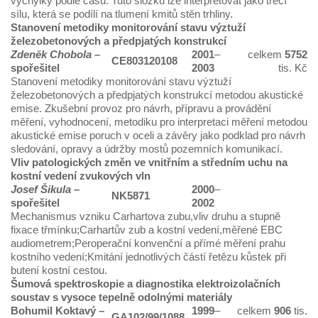
výchylky podle času. Tuto složku lze interpretovat jako třecí
sílu, která se podílí na tlumení kmitů stěn trhliny.
Stanovení metodiky monitorování stavu výztuží
železobetonových a předpjatých konstrukcí
Zdeněk Chobola
–
2001
–
celkem
5752
CE803120108
spořešitel
2003
tis. Kč
Stanovení metodiky monitorování stavu výztuží
železobetonových a předpjatých konstrukcí metodou akustické
emise. Zkušební provoz pro návrh, přípravu a provádění
měření, vyhodnocení, metodiku pro interpretaci měření metodou
akustické emise poruch v oceli a závěry jako podklad pro návrh
sledování, opravy a údržby mostů pozemních komunikací.
Vliv patologických změn ve vnitřním a středním uchu na
kostní vedení zvukových vln
Josef Šikula
–
2000
–
NK5871
spořešitel
2002
Mechanismus vzniku Carhartova zubu,vliv druhu a stupně
fixace třmínku;Carhartův zub a kostní vedení,měřené EBC
audiometrem;Peroperační konvenční a přímé měření prahu
kostního vedení;Kmitání jednotlivých částí řetězu kůstek při
butení kostní cestou.
Šumová spektroskopie a diagnostika elektroizolačních
soustav s vysoce tepelně odolnými materiály
Bohumil Koktavý
–
1999
–
celkem
906
tis.
GA102/99/1088