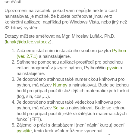
součástí.
Upozornění na začátek: pokud vám nepůjde některá část
nainstalovat, je možné, že budete potřebovat jinou verzi
konkrétní aplikace, například pro Windows Vista, nebo jiný než
32-bitový systém.
Dotazy můžete směřovat na Mgr. Miroslav Luňák, Ph.D.
(
lunak@dp.fce.vutbr.cz
).
Začneme stažením instalačního souboru jazyka
Python
(ver. 2.7.1)
a nainstalujeme.
Stáhneme pomocnou aplikaci-prostředí pro pohodlnou
editaci programů v jazyce python, PythonWin-
pywin
a
nainstalujeme.
Je doporučeno stáhnout také numerickou knihovnu pro
python, má název
Numpy
a nainstalovat. Bude se jednou
hodit pro případ použití složitějších matematických funkcí
(log, sin, cos,…).
Je doporučeno stáhnout také vědeckou knihovnu pro
python, má název
Scipy
a nainstalovat. Bude se jednou
hodit pro případ použití ještě složitějších matematických
funkcí (FFT).
Zájemci o práci s databázemi (není náplní kurzu) ocení
pysqlite
, tento krok však můžeme vynechat.