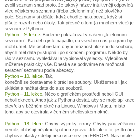
zvolil seznam snad proto, že takový název intuitivněji odpovídá
více nějakému seznamu (třeba telefonnímu) než slovíčko
pole. Seznamy si děláte, když chodíte nakupovat, když si
píšete rozvrh nebo úkoly. Tak přesně o tom (a mnohem více) je
seznam v Pythonu.
Python – 9. lekce
. Budeme pokračovat v našem „telefonním
seznamu“. Každého jistě napadlo, co všechno náš program by
mohl umět. Mě osobně tam chybí možnost uložení do souboru,
abych měl data přístupná i po skončení programu. Někdo by
rád v seznamu vyhledával a vypisoval výsledky. Vylepšovat
můžeme prakticky vše. Dneska se podíváme na možnosti
seřazení seznamu podle abecedy.
Python – 10. lekce
. Tak,
konečně se dostáváme k práci se soubory. Ukážeme si, jak
ukládat a načítat data do a ze souborů.
Python – 11. lekce
. Něco o grafickém prostředí neboli GUI
neboli oknech. Aneb jak z Pythonu dostat, aby se moje aplikace
otevřela v běžném okně na Linuxu, Windows i Macu, místo
toho, aby se otevírala v černém shellovském okně.
—
Python – 18. lekce
. Chyby, výjimky, errory. Chyby jsou většinou
nemilé, ohlašují nějakou špatnou zprávu. Jde ale o to, jestli nám
chybové hlášky sdělují něco více než jen ERROR!. Nás určitě