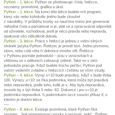
Python – 1. lekce
. Python se představuje: čísla, řetězce,
seznamy, proměnné, grafika a úkol.
Python – 2. lekce.
Na konci této lekce budete mít program,
který vás nebo kohokoliv jiného bude zkoušet
z násobilky. V průběhu tvorby se naučíme mimo jiné generovat
náhodná čísla a pamatovat si je, ptát se a zpracovávat odpovědi
od uživetele, rozhodovat, jestli je něco pravda nebo nepravda,
opakovat věci několikrát dokola.
Python – 3. lekce.
Práce s řetězci je jednou z velmi silných
stránek jazyka Python. Řetězec je prostě text. Jedno písmeno,
slovo, nebo celá věta či dokonce mnoho vět. Řetězce
v Pythonu poznáte jednoduše – jsou v uvozovkách a
většinou se v editorech zobrazují zeleně. Také se s nimi
jednoduše pracuje. Když budete trochu pečliví, Python pod
vaším vedením zvládne v řetězcích i češtinu se vším všudy.
Python – 4. lekce.
Výraz x>10 bude pravdivý, když x bude třeba
100. Výrazu ‚x>10‘ se říká podmínka, která může být pravdivá
nebo nepravdivá, podle toho, kolik je x. Aby byla nepravdivá,
muselo by x být třeba 5 nebo -62. Dokonce i pro x=10 je
podmínka nepravdivá. S podmínkami úzce souvisí příkaz if, o
kterém je dnešní lekce.
—-
Python – 8. lekce
. Existuje proměnná, které Python říká
seznam. Jiné programovací jazyky ji nazývají „pole“. Python