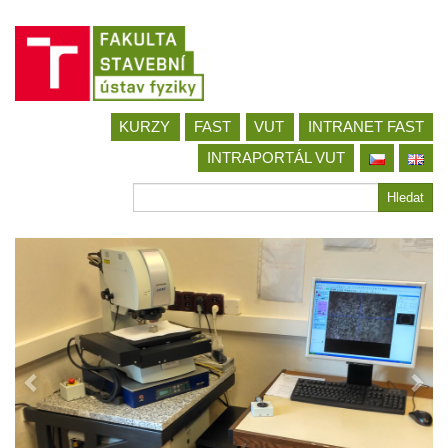
Jít
KURZY
FAST
VUT
INTRANET FAST
na
obsah
INTRAPORTÁL VUT
Hledat
Hledat