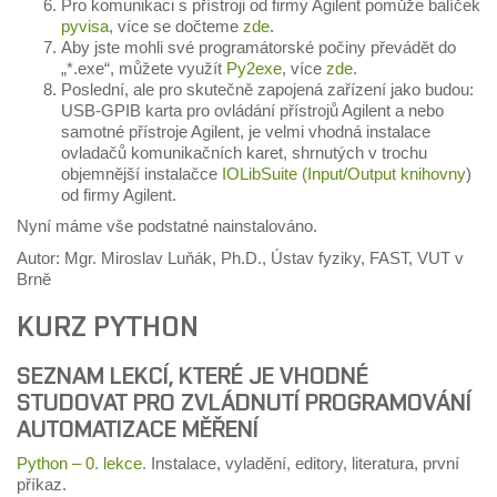
Pro komunikaci s přístroji od firmy Agilent pomůže balíček
pyvisa
, více se dočteme
zde
.
Aby jste mohli své programátorské počiny převádět do
„*.exe“, můžete využít
Py2exe
, více
zde
.
Poslední, ale pro skutečně zapojená zařízení jako budou:
USB-GPIB karta pro ovládání přístrojů Agilent a nebo
samotné přístroje Agilent, je velmi vhodná instalace
ovladačů komunikačních karet, shrnutých v trochu
objemnější instalačce
IOLibSuite (Input/Output knihovny
)
od firmy Agilent.
Nyní máme vše podstatné nainstalováno.
Autor: Mgr. Miroslav Luňák, Ph.D., Ústav fyziky, FAST, VUT v
Brně
KURZ PYTHON
SEZNAM LEKCÍ, KTERÉ JE VHODNÉ
STUDOVAT PRO ZVLÁDNUTÍ PROGRAMOVÁNÍ
AUTOMATIZACE MĚŘENÍ
Python – 0. lekce.
Instalace, vyladění, editory, literatura, první
příkaz.