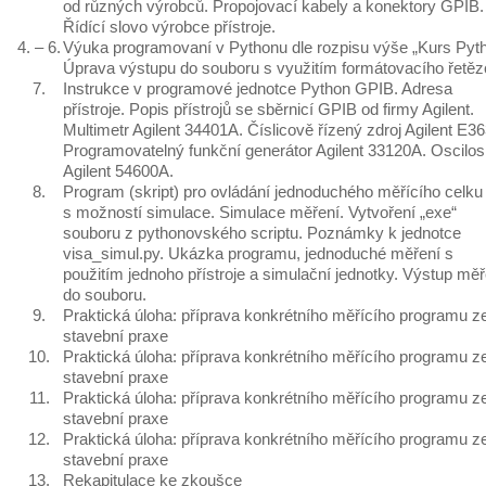
od různých výrobců. Propojovací kabely a konektory GPIB.
Řídící slovo výrobce přístroje.
4. – 6.
Výuka programovaní v Pythonu dle rozpisu výše „Kurs Pyth
Úprava výstupu do souboru s využitím formátovacího řetěz
7.
Instrukce v programové jednotce Python GPIB. Adresa
přístroje. Popis přístrojů se sběrnicí GPIB od firmy Agilent.
Multimetr Agilent 34401A. Číslicově řízený zdroj Agilent E3
Programovatelný funkční generátor Agilent 33120A. Oscilo
Agilent 54600A.
8.
Program (skript) pro ovládání jednoduchého měřícího celku
s možností simulace. Simulace měření. Vytvoření „exe“
souboru z pythonovského scriptu. Poznámky k jednotce
visa_simul.py. Ukázka programu, jednoduché měření s
použitím jednoho přístroje a simulační jednotky. Výstup měř
do souboru.
9.
Praktická úloha: příprava konkrétního měřícího programu z
stavební praxe
10.
Praktická úloha: příprava konkrétního měřícího programu z
stavební praxe
11.
Praktická úloha: příprava konkrétního měřícího programu z
stavební praxe
12.
Praktická úloha: příprava konkrétního měřícího programu z
stavební praxe
13.
Rekapitulace ke zkoušce