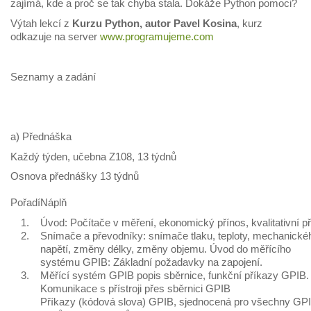
zajímá, kde a proč se tak chyba stala. Dokáže Python pomoci?
Výtah lekcí z
Kurzu Python, autor Pavel Kosina
, kurz
odkazuje na server
www.programujeme.com
Seznamy a zadání
a) Přednáška
Každý týden, učebna Z108, 13 týdnů
Osnova přednášky 13 týdnů
Pořadí
Náplň
1.
Úvod: Počítače v měření, ekonomický přínos, kvalitativní p
2.
Snímače a převodníky: snímače tlaku, teploty, mechanické
napětí, změny délky, změny objemu. Úvod do měřícího
systému GPIB: Základní požadavky na zapojení.
3.
Měřící systém GPIB popis sběrnice, funkční příkazy GPIB.
Komunikace s přístroji přes sběrnici GPIB
Příkazy (kódová slova) GPIB, sjednocená pro všechny GP