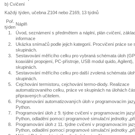
b) Cvičení
Každý týden, učebna Z104 nebo Z169, 13 týdnů
Poř.
Náplň
týden
1.
Úvod, seznámení s předmětem a náplní, plán cvičení, zákla
informace
2.
Ukázka snímačů podle jejich kategorií. Procvičení práce se 
skupinách.
3.
Sestavování měřícího celku pro vybraná schémata úloh (GP
koaxiální propojení, PC-přístroje, USB modul quido, Agilent),
skupinách.
4.
Sestavování měřícího celku pro další zvolená schémata úloh
skupinách.
5.
Cejchování termistoru, cejchování termo-diody. Realizace
automatizovaného celku, práce ve skupinách na úlohách čá
připravených učitelem.
6.
Programování automatizovaných úloh v programovacím jaz
Python.
7.
Programování úloh z 9. týdne cvičení v programovacím jaz
Python, odladění pomocí programové simulační jednotky „přís
8.
Programování úloh z 11. týdne cvičení v programovacím ja
Python, odladění pomocí programové simulační jednotky „přís