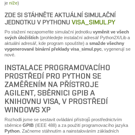
je
níže
)
ZDE SI STÁHNĚTE AKTUÁLNÍ SIMULAČNÍ
JEDNOTKU V PYTHONU
VISA_SIMUL.PY
Po stažení nezapomeňte simulační jednotku
vyměnit ve všech
svých úložištích
(prohledejte instalační adresář Python2X/Lib a
aktuální adresář, kde program spouštíte) a
smažde všechny
vygenerované binární překlady visa_simul.pyc
, vygenerují se
nové.
INSTALACE PROGRAMOVACÍHO
PROSTŘEDÍ PRO PYTHON SE
ZAMĚŘENÍM NA PŘÍSTROJE
AGILENT, SBĚRNICI GPIB A
KNIHOVNU VISA, V PROSTŘEDÍ
WINDOWS XP
Rozhodli jsme se sestavit ovládání přístrojů prostřednictvím
sběrnice
GPIB
(IEEE 488) a za použití programovacího jazyka
Python
. Začneme stáhnutím a nainstalováním základních