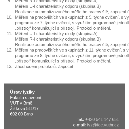
9.
Měření R-I charakteristiky diody (skupina A)
Měření U-I charakteristiky odporu (skupina B)
Realizace automatizovaného měřícího pracoviště, zapojení 
10.
Měření na pracovištích ve skupinách z 9. týdne cvičení, s v
programu ze 7. týdne cvičení, s využitím programové jednot
„přístroj“ komunikující s přístroji. Protokol o měření.
11.
Měření U-I charakteristiky diody (skupina A)
Měření R-I charakteristiky odporu (skupina B)
Realizace automatizovaného měřícího pracoviště, zapojení 
12.
Měření na pracovištích ve skupinách z 11. týdne cvičení, s 
programu ze 8. týdne cvičení, s využitím programové jednot
„přístroj“ komunikující s přístroji. Protokol o měření.
13.
Zhodnocení protokolů. Zápočet
Ústav fyziky
Fakulta stavební
VUT v Brně
Žižkova 511/17
602 00 Brno
tel.:
+420 541 147 651
e-mail:
fyz@fce.vutbr.cz