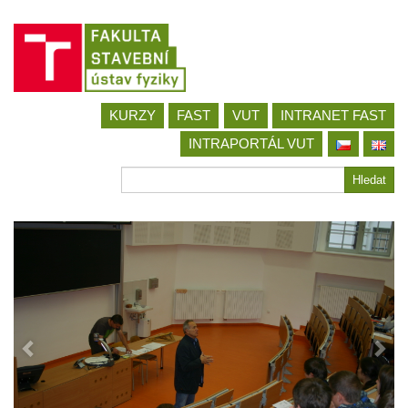
Jít
KURZY
FAST
VUT
INTRANET FAST
na
obsah
INTRAPORTÁL VUT
Hledat
Hledat