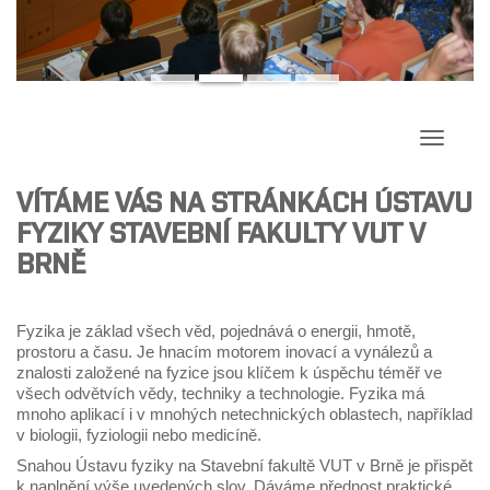
Přepína
navigac
VÍTÁME VÁS NA STRÁNKÁCH ÚSTAVU
FYZIKY STAVEBNÍ FAKULTY VUT V
BRNĚ
Fyzika je základ všech věd, pojednává o energii, hmotě,
prostoru a času. Je hnacím motorem inovací a vynálezů a
znalosti založené na fyzice jsou klíčem k úspěchu téměř ve
všech odvětvích vědy, techniky a technologie. Fyzika má
mnoho aplikací i v mnohých netechnických oblastech, například
v biologii, fyziologii nebo medicíně.
Snahou Ústavu fyziky na Stavební fakultě VUT v Brně je přispět
k naplnění výše uvedených slov. Dáváme přednost praktické