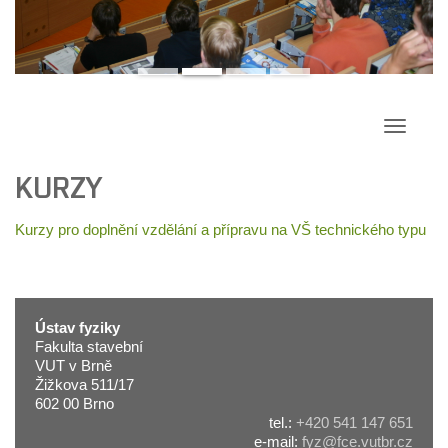
Přepína
navigac
KURZY
Kurzy pro doplnění vzdělání a přípravu na VŠ technického typu
Ústav fyziky
Fakulta stavební
VUT v Brně
Žižkova 511/17
602 00 Brno
tel.:
+420 541 147 651
e-mail:
fyz@fce.vutbr.cz