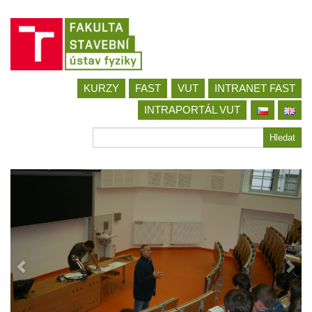
Jít
KURZY
FAST
VUT
INTRANET FAST
na
obsah
INTRAPORTÁL VUT
Hledat
Hledat