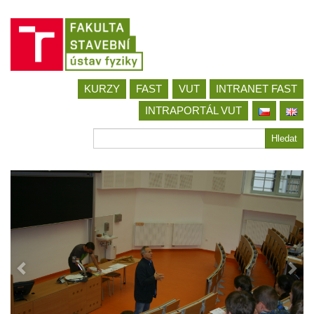
Jít
KURZY
FAST
VUT
INTRANET FAST
na
obsah
INTRAPORTÁL VUT
Hledat
Hledat