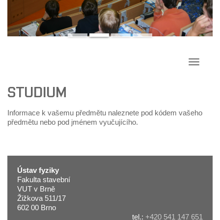
Přepína
navigac
STUDIUM
Informace k vašemu předmětu naleznete pod kódem vašeho
předmětu nebo pod jménem vyučujícího.
Ústav fyziky
Fakulta stavební
VUT v Brně
Žižkova 511/17
602 00 Brno
tel.:
+420 541 147 651