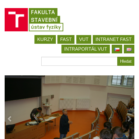
Jít
KURZY
FAST
VUT
INTRANET FAST
na
obsah
INTRAPORTÁL VUT
Hledat
Hledat