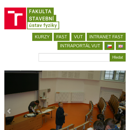
Jít
KURZY
FAST
VUT
INTRANET FAST
na
obsah
INTRAPORTÁL VUT
Hledat
Hledat