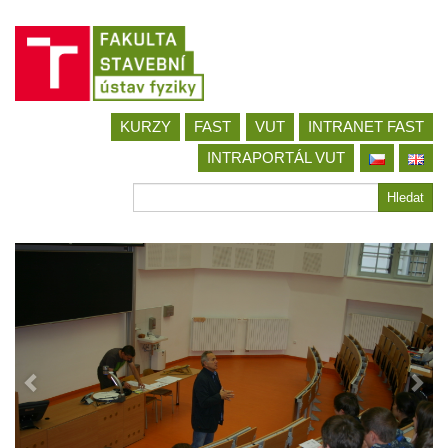
Jít
KURZY
FAST
VUT
INTRANET FAST
na
obsah
INTRAPORTÁL VUT
Hledat
Hledat