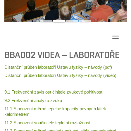
Přepína
navigac
BBA002 VIDEA – LABORATOŘE
Distanční průběh laboratoří Ústavu fyziky – návody (pdf)
Distanční průběh laboratoří Ústavu fyziky – návody (video)
9.1 Frekvenční závislost činitele zvukové pohltivosti
9.2 Frekvenční analýza zvuku
11.1 Stanovení měrné tepelné kapacity pevných látek
kalorimetrem
11.2 Stanovení součinitele teplotní roztažnosti
11.3 Stanovení měrné tepelné vodivosti cihly nestacionární