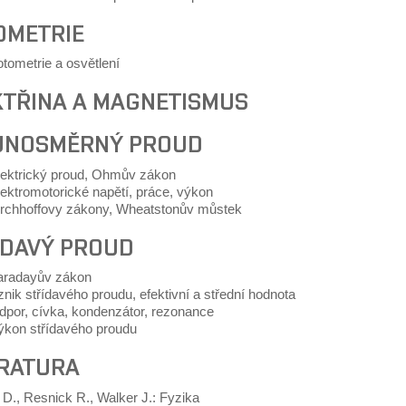
OMETRIE
tometrie a osvětlení
KTŘINA A MAGNETISMUS
JNOSMĚRNÝ PROUD
lektrický proud, Ohmův zákon
ektromotorické napětí, práce, výkon
irchhoffovy zákony, Wheatstonův můstek
ÍDAVÝ PROUD
aradayův zákon
nik střídavého proudu, efektivní a střední hodnota
dpor, cívka, kondenzátor, rezonance
ýkon střídavého proudu
ERATURA
 D., Resnick R., Walker J.: Fyzika