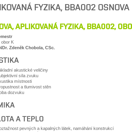
IKOVANÁ FYZIKA, BBA002 OSNOVA
VA, APLIKOVANÁ FYZIKA, BBA002, OBO
emestr
 obor K
NDr. Zdeněk Chobola, CSc.
STIKA
kladní akustické veličiny
bjektivní síla zvuku
ustika místnosti
opustnost a tlumivost stěn
oba dozvuku
MIKA
LOTA A TEPLO
oztažnost pevných a kapalných látek, namáhání konstrukcí