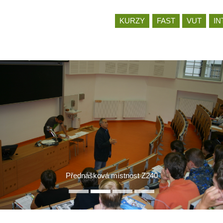
Jít
KURZY
FAST
VUT
IN
na
obsah
Přednášková místnost Z240