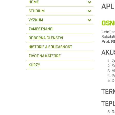
HOME
APL
STUDIUM
VÝZKUM
OSNO
ZAMĚSTNANCI
Letní s
Bakaláři
ODBORNÁ ČLENSTVÍ
Prof. R
HISTORIE A SOUČASNOST
AKU
ŽIVOT NA KATEDŘE
Zá
KURZY
Su
Ak
Pr
D
TER
TEP
R