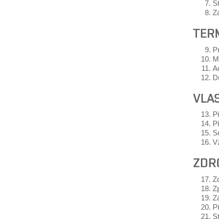
S
Zá
TER
P
Mě
Ad
D
VLA
P
P
S
V
ZDRO
Zd
Zp
Zá
Př
St