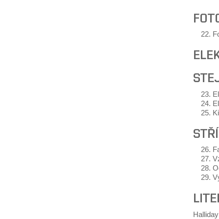
FOT
Fo
ELE
STE
E
El
K
STŘ
F
Vz
O
V
LIT
Halliday