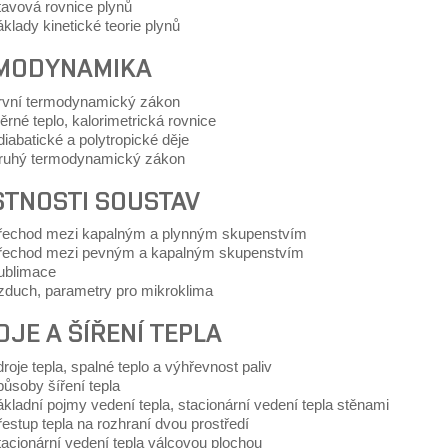
tavová rovnice plynů
klady kinetické teorie plynů
MODYNAMIKA
rvní termodynamický zákon
rné teplo, kalorimetrická rovnice
iabatické a polytropické děje
ruhý termodynamický zákon
STNOSTI SOUSTAV
řechod mezi kapalným a plynným skupenstvím
řechod mezi pevným a kapalným skupenstvím
ublimace
zduch, parametry pro mikroklima
JE A ŠÍŘENÍ TEPLA
roje tepla, spalné teplo a výhřevnost paliv
ůsoby šíření tepla
kladní pojmy vedení tepla, stacionární vedení tepla stěnami
estup tepla na rozhraní dvou prostředí
acionární vedení tepla válcovou plochou