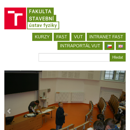
Jít
KURZY
FAST
VUT
INTRANET FAST
na
obsah
INTRAPORTÁL VUT
Hledat
Hledat