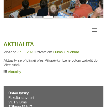
Přepína
navigac
AKTUALITA
Vloženo
27. 1. 2020
uživatelem
Lukáš Chuchma
Aktuality se přidávají přes Příspěvky, lze je potom zařadit do
Více rubrik.
Aktuality
Ústav fyziky
Fakulta stavební
VUT v Brně
Žižkova 511/17