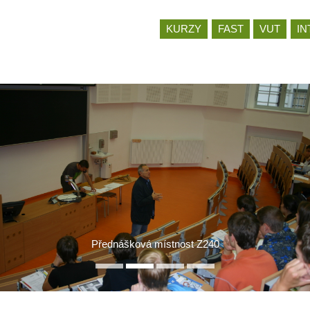
Jít
KURZY
FAST
VUT
IN
na
obsah
Přednášková místnost Z240