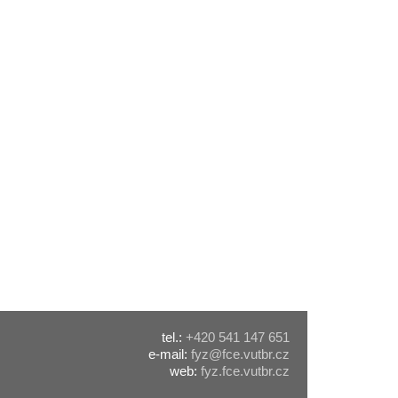
tel.:
+420 541 147 651
e-mail:
fyz@fce.vutbr.cz
web:
fyz.fce.vutbr.cz