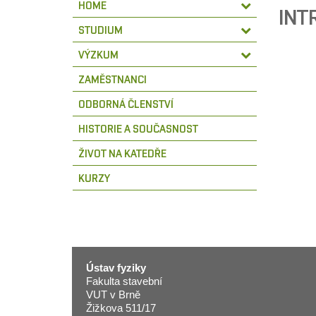
HOME
INT
STUDIUM
VÝZKUM
ZAMĚSTNANCI
ODBORNÁ ČLENSTVÍ
HISTORIE A SOUČASNOST
ŽIVOT NA KATEDŘE
KURZY
Ústav fyziky
Fakulta stavební
VUT v Brně
Žižkova 511/17